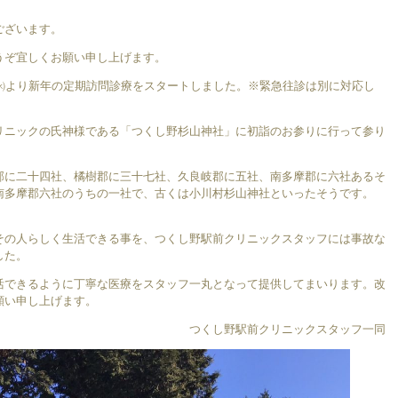
ございます。
うぞ宜しくお願い申し上げます。
日㈬より新年の定期訪問診療をスタートしました。※緊急往診は別に対応し
リニックの氏神様である「つくし野杉山神社」に初詣のお参りに行って参り
郡に二十四社、橘樹郡に三十七社、久良岐郡に五社、南多摩郡に六社あるそ
南多摩郡六社のうちの一社で、古くは小川村杉山神社といったそうです。
その人らしく生活できる事を、つくし野駅前クリニックスタッフには事故な
した。
活できるように丁寧な医療をスタッフ一丸となって提供してまいります。改
願い申し上げます。
つくし野駅前クリニックスタッフ一同