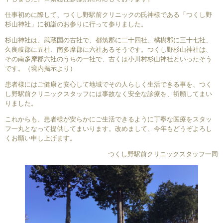
仕事初めに際して、つくし野駅前クリニックの氏神様である「つくし野
杉山神社」に初詣のお参りに行って参りました。
杉山神社は、武蔵国の古社で、都筑郡に二十四社、橘樹郡に三十七社、
久良岐郡に五社、南多摩郡に六社あるそうです。つくし野杉山神社は、
その南多摩郡六社のうちの一社で、古くは小川村杉山神社といったそう
です。（境内掲示より）
患者様にはご健康と安心して地域でその人らしく生活できる事を、つく
し野駅前クリニックスタッフには事故なく安全な診療を、祈願してまい
りました。
これからも、患者様が安らかにご生活できるように丁寧な医療をスタッ
フ一丸となって提供してまいります。改めまして、今年もどうぞよろし
くお願い申し上げます。
つくし野駅前クリニックスタッフ一同